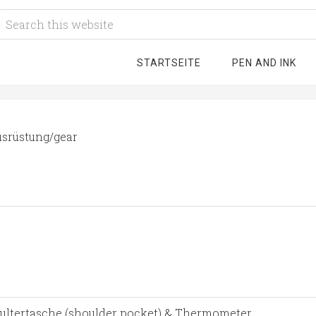
STARTSEITE
PEN AND INK
srüstung/gear
chultertasche (shoulder pocket) & Thermometer