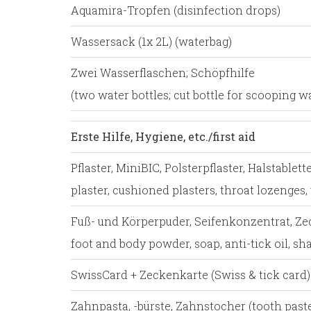
Aquamira-Tropfen (disinfection drops)
Wassersack (1x 2L) (waterbag)
Zwei Wasserflaschen; Schöpfhilfe
(two water bottles; cut bottle for scooping w
Erste Hilfe, Hygiene, etc./first aid
Pflaster, MiniBIC, Polsterpflaster, Halstablet
plaster, cushioned plasters, throat lozenges,
Fuß- und Körperpuder, Seifenkonzentrat, Z
foot and body powder, soap, anti-tick oil, s
SwissCard + Zeckenkarte (Swiss & tick card)
Zahnpasta, -bürste, Zahnstocher (tooth paste