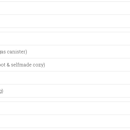
gas canister)
pot & selfmade cozy)
g)