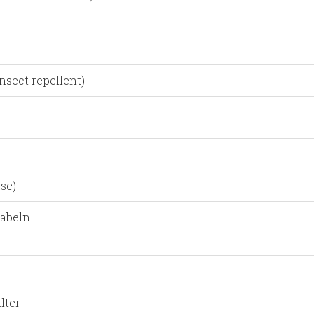
sect repellent)
se)
Kabeln
lter