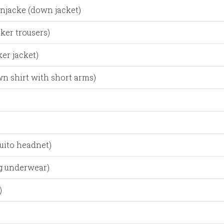
jacke (down jacket)
ker trousers)
er jacket)
n shirt with short arms)
uito headnet)
g underwear)
)