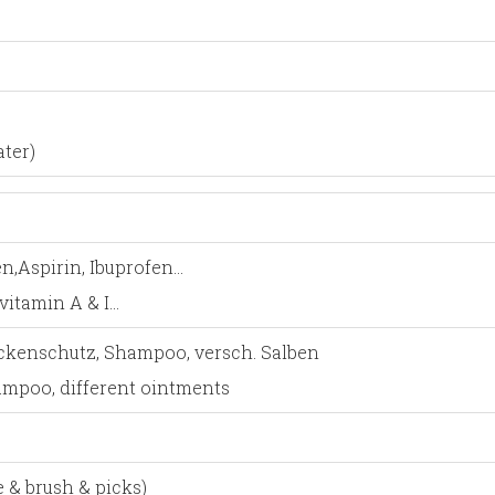
ater)
ten,Aspirin, Ibuprofen…
 vitamin A & I…
eckenschutz, Shampoo, versch. Salben
hampoo, different ointments
 & brush & picks)