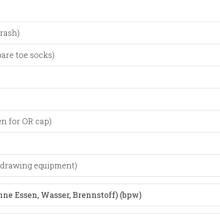
trash)
pare toe socks)
n for OR cap)
, drawing equipment)
e Essen, Wasser, Brennstoff) (bpw)