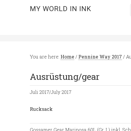
MY WORLD IN INK
You are here:
Home
/
Pennine Way 2017
/
Au
Ausrüstung/gear
Juli 2017/July 2017
Rucksack
Gossamer Gear Mariposa 60L (Gr. L) inkl. S