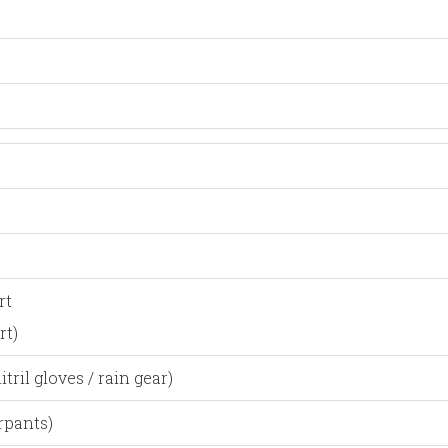
rt
rt)
ril gloves / rain gear)
rpants)