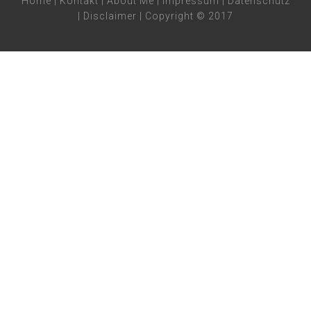
Home
|
Kontakt
|
About Me
|
Impressum
|
Datenschutz
|
Disclaimer
| Copyright © 2017