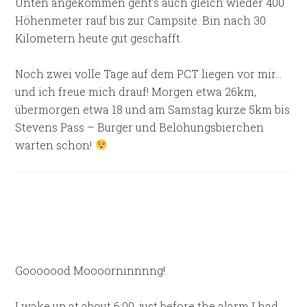
Unten angekommen geht’s auch gleich wieder 400
Höhenmeter rauf bis zur Campsite. Bin nach 30
Kilometern heute gut geschafft.
Noch zwei volle Tage auf dem PCT liegen vor mir…
und ich freue mich drauf! Morgen etwa 26km,
übermorgen etwa 18 und am Samstag kurze 5km bis
Stevens Pass – Burger und Belohungsbierchen
warten schon!
Gooooood Moooorninnnng!
I wake up at about 6:00, just before the alarm I had