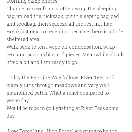
Morning camp chores:
Change into walking clothes, wrap the sleeping
bag, unload the rucksack, put in sleeping bag, pad
and foodbag, then squeeze all the rest in. I had
Breakfast next to reception because there is a little
sheltered area.
Walk back to tent, wipe off condensation, wrap
tent and pack up bits and pieces. Meanwhile clouds
lifted a bit and I am ready to go.
Today the Pennine Way follows River Tees and
mainly runs through meadows and very well
maintained paths. What a relief compared to
yesterday.
Would be nice to go flyfishing at River Tees some
day.
„Low Force“ and „High Force“ are going to be the