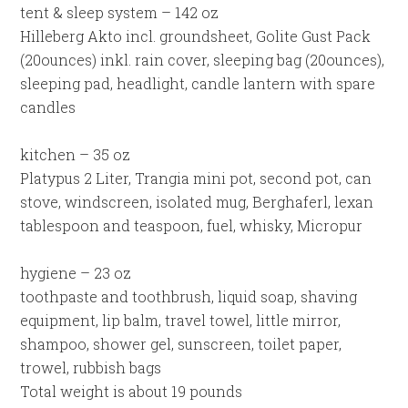
tent & sleep system – 142 oz
Hilleberg Akto incl. groundsheet, Golite Gust Pack
(20ounces) inkl. rain cover, sleeping bag (20ounces),
sleeping pad, headlight, candle lantern with spare
candles
kitchen – 35 oz
Platypus 2 Liter, Trangia mini pot, second pot, can
stove, windscreen, isolated mug, Berghaferl, lexan
tablespoon and teaspoon, fuel, whisky, Micropur
hygiene – 23 oz
toothpaste and toothbrush, liquid soap, shaving
equipment, lip balm, travel towel, little mirror,
shampoo, shower gel, sunscreen, toilet paper,
trowel, rubbish bags
Total weight is about 19 pounds