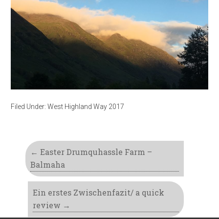
Filed Under:
West Highland Way 2017
←
Easter Drumquhassle Farm –
Balmaha
Ein erstes Zwischenfazit/ a quick
review
→